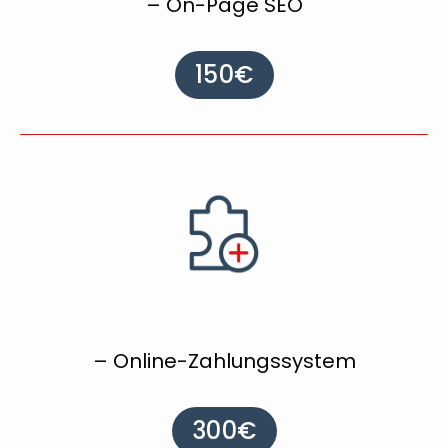
– On-Page SEO
150€
– Online-Zahlungssystem
300€